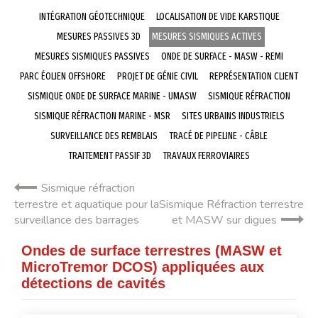
INTÉGRATION GÉOTECHNIQUE
LOCALISATION DE VIDE KARSTIQUE
MESURES PASSIVES 3D
MESURES SISMIQUES ACTIVES
MESURES SISMIQUES PASSIVES
ONDE DE SURFACE - MASW - REMI
PARC ÉOLIEN OFFSHORE
PROJET DE GÉNIE CIVIL
REPRÉSENTATION CLIENT
SISMIQUE ONDE DE SURFACE MARINE - UMASW
SISMIQUE RÉFRACTION
SISMIQUE RÉFRACTION MARINE - MSR
SITES URBAINS INDUSTRIELS
SURVEILLANCE DES REMBLAIS
TRACÉ DE PIPELINE - CÂBLE
TRAITEMENT PASSIF 3D
TRAVAUX FERROVIAIRES
Sismique réfraction
terrestre et aquatique pour la
Sismique Réfraction terrestre
surveillance des barrages
et MASW sur digues
Ondes de surface terrestres (MASW et
MicroTremor DCOS) appliquées aux
détections de cavités